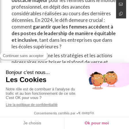
obstacle majeur
pour les femmes dans le monde
professionnel, en dépit des avancées
considérables réalisées au cours des dernières
décennies. En 2024, le défi demeure crucial :
comment
garantir que les femmes accèdent à
des postes de leadership de manière équitable
et inclusive
, tant dans les entreprises que dans
les écoles supérieures ?
Cet article examine les stratégies et les actions
nécessaires pour briser le plafond de verre et
promouvoir un leadership féminin dynamique
et efficace
. Nous explorerons également
comment ces démarches peuvent bénéficier à la
fois aux entreprises et aux écoles supérieures, en
créant des environnements de travail et
d'apprentissage plus diversifiés et inclusifs.
Le plafond de verre : Un
aperçu