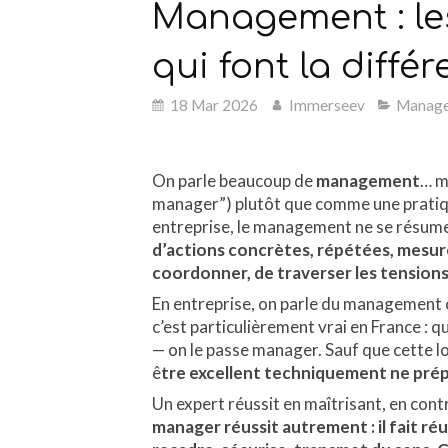
Management : les
qui font la diffé
18 Mar 2026
Immerseev
Manag
On parle beaucoup de
management
… m
manager”) plutôt que comme une pratique 
entreprise, le management ne se résume p
d’actions concrètes, répétées, mesur
coordonner, de traverser les tensions 
En entreprise, on parle du management c
c’est particulièrement vrai en France : 
— on le passe manager. Sauf que cette lo
ê
tre excellent techniquement ne prép
Un expert réussit en maîtrisant, en cont
manager réussit autrement : il fait réuss