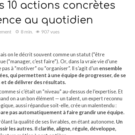
 10 actions concrètes
rence au quotidien
ement
8 min.
907 vues
ais on le décrit souvent comme un statut (“être
(“manager, c’est faire”). Or, dans la vraie vie d’une
as à “motiver” ou “organiser”. Il s’agit d’un
ensemble
ées, qui permettent à une équipe de progresser, de se
et de délivrer des résultats.
omme si c’était un “niveau” au-dessus de l’expertise. Et
quand on a un bon élément — un talent, un expert reconnu
gique, aussi répandue soit-elle, crée un malentendu :
are pas automatiquement à faire grandir une équipe.
rôlant la qualité de ses livrables, en étant autonome.
Un
ir les autres. Il clarifie, aligne, régule, développe,