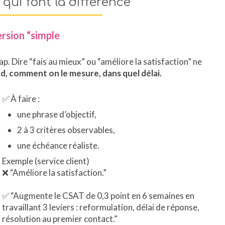
qui font la différence
version “simple
p. Dire “fais au mieux” ou “améliore la satisfaction” ne
end, comment on le mesure, dans quel délai.
✅ À faire :
une phrase d’objectif,
2 à 3 critères observables,
une échéance réaliste.
Exemple (service client)
❌ “Améliore la satisfaction.”
✅ “Augmente le CSAT de 0,3 point en 6 semaines en
travaillant 3 leviers : reformulation, délai de réponse,
résolution au premier contact.”