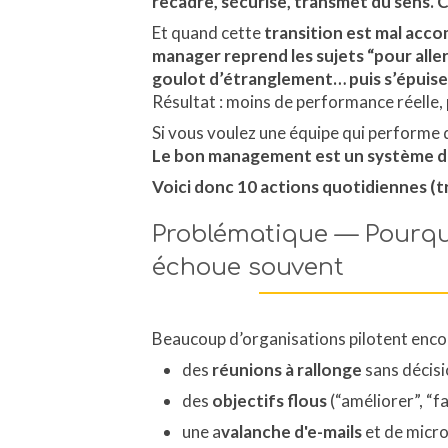
recadre, sécurise, transmet du sens. C
Et quand cette
transition est mal ac
manager reprend les sujets “pour aller 
goulot d’étranglement… puis s’épuise
Résultat : moins de performance réelle, 
Si vous voulez une équipe qui performe 
Le bon management est un système d’a
Voici donc 10 actions quotidiennes (t
Problématique — Pourqu
échoue souvent
Beaucoup d’organisations pilotent encor
des
réunions à rallonge
sans décisi
des
objectifs flous
(“améliorer”, “f
une a
valanche d'e-mails
et de micr