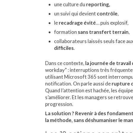
une culture du
reporting,
un suivi qui devient
contrôle
,
le
recadrage évité
… puis explosif,
formation
sans transfert terrain
,
collaborateurs laissés seuls face au
difficiles
.
Dans ce contexte,
la journée de travai
workday” : interruptions très fréquent
utilisant Microsoft 365 sont interrompu
notification. On parle aussi de
rupture 
Quand l’attention est hachée, les équi
s’améliorer. Et les managers se retrouve
progression.
La solution ? Revenir à des fondament
la méthode, sans déshumaniser le ma