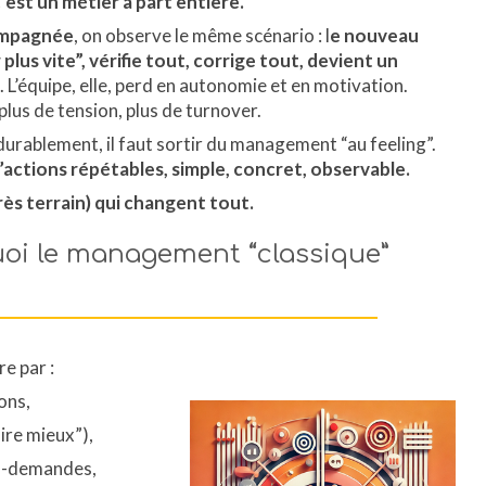
’est un métier à part entière.
compagnée
, on observe le même scénario : l
e nouveau
plus vite”, vérifie tout, corrige tout, devient un
. L’équipe, elle, perd en autonomie et en motivation.
plus de tension, plus de turnover.
durablement, il faut sortir du management “au feeling”.
ctions répétables, simple, concret, observable.
rès terrain) qui changent tout.
oi le management “classique”
e par :
ons,
aire mieux”),
o-demandes,