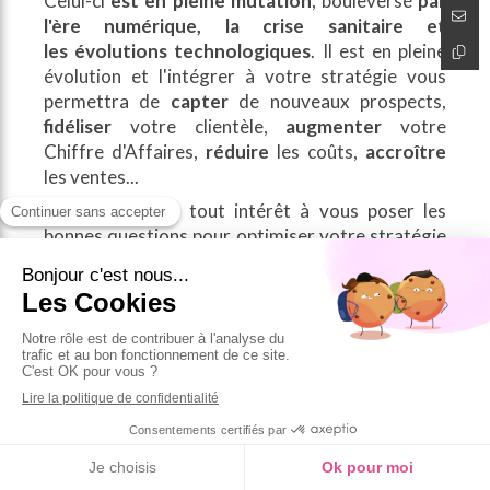
Celui-ci
est en pleine mutation
, bouleversé
par
l'ère numérique, la crise sanitaire et
les évolutions technologiques
. Il est en pleine
évolution et l'intégrer à votre stratégie vous
permettra de
capter
de nouveaux prospects,
fidéliser
votre clientèle,
augmenter
votre
Chiffre d'Affaires,
réduire
les coûts,
accroître
les ventes...
Bref, vous avez tout intérêt à vous poser les
bonnes questions pour optimiser votre stratégie
!
Nous vous proposons de vous donner quelques
pistes pour bien commencer 2022.
Tout d'abord, les conseils que nous vous donnons
ne sont pas à suivre à la lettre. Mais ils peuvent
vous permettre de trouver des points
d'amélioration afin de fluidifier le parcours de vos
clients en interaction avec votre marque.