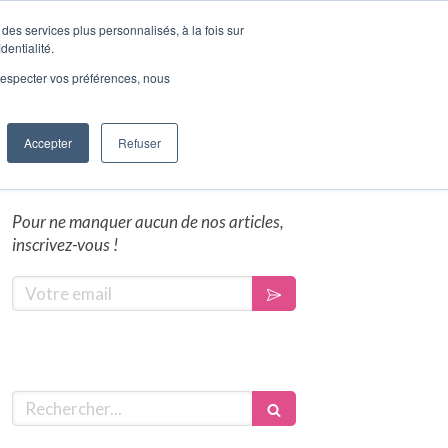
des services plus personnalisés, à la fois sur
dentialité.
es clients
A propos
Contact
Blog
e respecter vos préférences, nous
Accepter
Refuser
Pour ne manquer aucun de nos articles,
inscrivez-vous !
Votre email
Rechercher