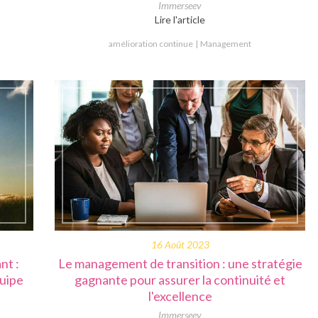
Immerseev
Lire l'article
amélioration continue
Management
16 Août 2023
nt :
Le management de transition : une stratégie
quipe
gagnante pour assurer la continuité et
l'excellence
Immerseev