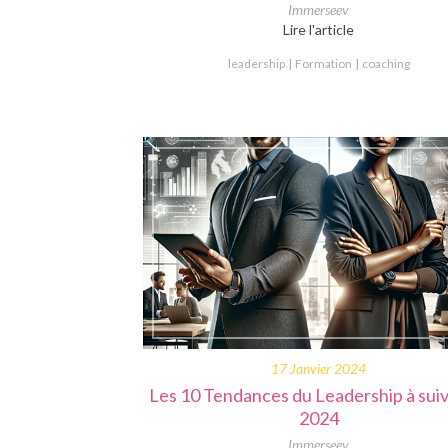
Immerseev
Lire l'article
leadership
Formation
coaching
17 Janvier 2024
Les 10 Tendances du Leadership à sui
2024
Immerseev