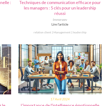
nelle :
Techniques de communication efficace pour
s
les managers : 5 clés pour un leadership
réussi
Immerseev
Lire l'article
relation client
Management
leadership
17 Avril 2024
 le
L'importance de l'intelligence émotionnelle