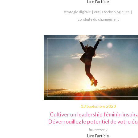
Lire l'article
stratégie digitale
outils technologiques
conduite du changement
13 Septembre 2023
Cultiver un leadership féminin inspira
Déverrouillez le potentiel de votre é
Immerseev
Lire l'article