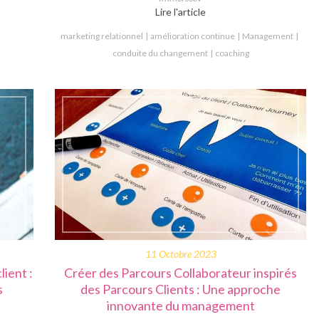
Lire l'article
marketing relationnel
amélioration continue
Management
conduite du changement
coaching
11 Octobre 2023
lient :
Créer des Parcours Collaborateur inspirés
s
des Parcours Clients : Une approche
innovante du management