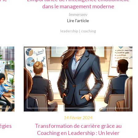
dans le management moderne
Immerseev
Lire l'article
leadership
coaching
14 Février 2024
tégies
Transformation de carrière grâce au
Coaching en Leadership : Un levier