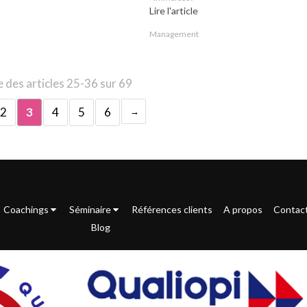
Lire l'article
Management
 des articles 25-36 sur 69
2
3
4
5
6
Coachings
Séminaire
Références clients
A propos
Contac
Blog